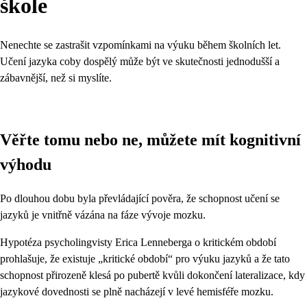
škole
Nenechte se zastrašit vzpomínkami na výuku během školních let.
Učení jazyka coby dospělý může být ve skutečnosti jednodušší a
zábavnější, než si myslíte.
Věřte tomu nebo ne, můžete mít kognitivní
výhodu
Po dlouhou dobu byla převládající pověra, že schopnost učení se
jazyků je vnitřně vázána na fáze vývoje mozku.
Hypotéza psycholingvisty Erica Lenneberga o kritickém období
prohlašuje, že existuje „kritické období“ pro výuku jazyků a že tato
schopnost přirozeně klesá po pubertě kvůli dokončení lateralizace, kdy
jazykové dovednosti se plně nacházejí v levé hemisféře mozku.