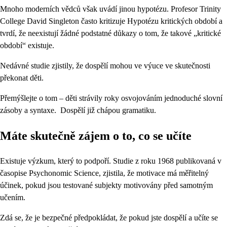
Mnoho moderních vědců však uvádí jinou hypotézu. Profesor Trinity
College David Singleton často kritizuje Hypotézu kritických období a
tvrdí, že neexistují žádné podstatné důkazy o tom, že takové „kritické
období“ existuje.
Nedávné studie zjistily, že dospělí mohou ve výuce ve skutečnosti
překonat děti.
Přemýšlejte o tom – děti strávily roky osvojováním jednoduché slovní
zásoby a syntaxe. Dospělí již chápou gramatiku.
Máte skutečně zájem o to, co se učíte
Existuje výzkum, který to podpoří. Studie z roku 1968 publikovaná v
časopise Psychonomic Science, zjistila, že motivace má měřitelný
účinek, pokud jsou testované subjekty motivovány před samotným
učením.
Zdá se, že je bezpečné předpokládat, že pokud jste dospělí a učíte se