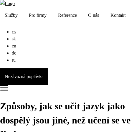
Služby
Pro firmy
Reference
O nás
Kontakt
cs
sk
en
de
ru
Nezávazná poptávka
Způsoby, jak se učit jazyk jako
dospělý jsou jiné, než učení se ve