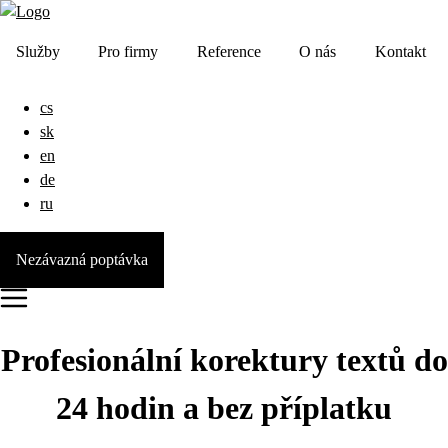
Služby
Pro firmy
Reference
O nás
Kontakt
cs
sk
en
de
ru
Nezávazná poptávka
Profesionální korektury textů do
24 hodin a bez příplatku