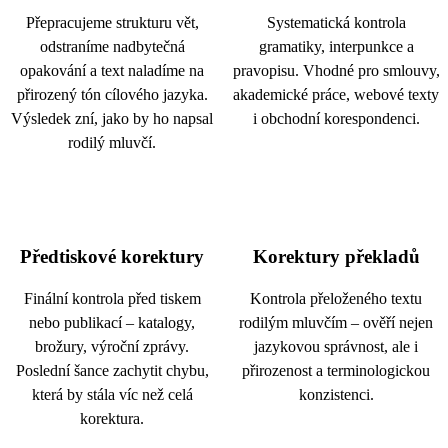
Přepracujeme strukturu vět,
Systematická kontrola
odstraníme nadbytečná
gramatiky, interpunkce a
opakování a text naladíme na
pravopisu. Vhodné pro smlouvy,
přirozený tón cílového jazyka.
akademické práce, webové texty
Výsledek zní, jako by ho napsal
i obchodní korespondenci.
rodilý mluvčí.
Předtiskové korektury
Korektury překladů
Finální kontrola před tiskem
Kontrola přeloženého textu
nebo publikací – katalogy,
rodilým mluvčím – ověří nejen
brožury, výroční zprávy.
jazykovou správnost, ale i
Poslední šance zachytit chybu,
přirozenost a terminologickou
která by stála víc než celá
konzistenci.
korektura.