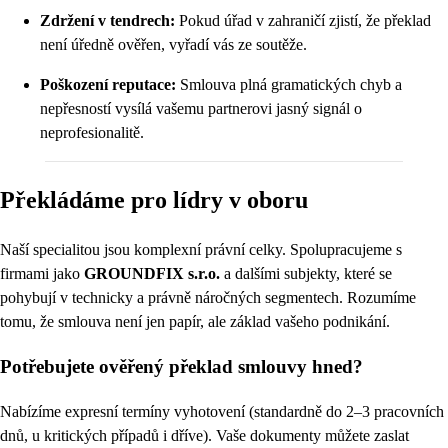
Zdržení v tendrech:
Pokud úřad v zahraničí zjistí, že překlad
není úředně ověřen, vyřadí vás ze soutěže.
Poškození reputace:
Smlouva plná gramatických chyb a
nepřesností vysílá vašemu partnerovi jasný signál o
neprofesionalitě.
Překládáme pro lídry v oboru
Naší specialitou jsou komplexní právní celky. Spolupracujeme s
firmami jako
GROUNDFIX s.r.o.
a dalšími subjekty, které se
pohybují v technicky a právně náročných segmentech. Rozumíme
tomu, že smlouva není jen papír, ale základ vašeho podnikání.
Potřebujete ověřený překlad smlouvy hned?
Nabízíme expresní termíny vyhotovení (standardně do 2–3 pracovních
dnů, u kritických případů i dříve). Vaše dokumenty můžete zaslat