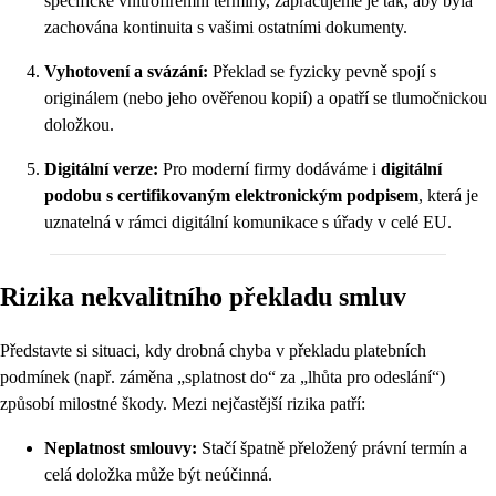
specifické vnitrofiremní termíny, zapracujeme je tak, aby byla
zachována kontinuita s vašimi ostatními dokumenty.
Vyhotovení a svázání:
Překlad se fyzicky pevně spojí s
originálem (nebo jeho ověřenou kopií) a opatří se tlumočnickou
doložkou.
Digitální verze:
Pro moderní firmy dodáváme i
digitální
podobu s certifikovaným elektronickým podpisem
, která je
uznatelná v rámci digitální komunikace s úřady v celé EU.
Rizika nekvalitního překladu smluv
Představte si situaci, kdy drobná chyba v překladu platebních
podmínek (např. záměna „splatnost do“ za „lhůta pro odeslání“)
způsobí milostné škody. Mezi nejčastější rizika patří:
Neplatnost smlouvy:
Stačí špatně přeložený právní termín a
celá doložka může být neúčinná.