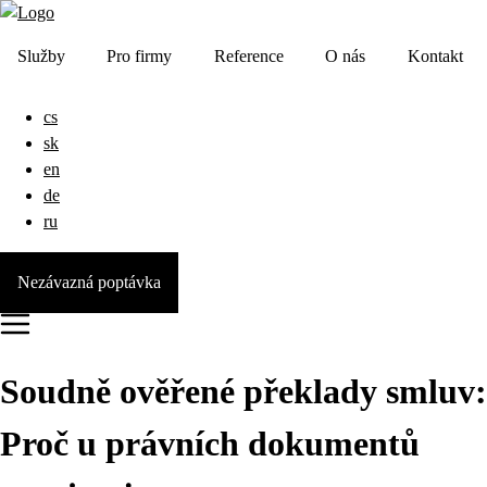
Služby
Pro firmy
Reference
O nás
Kontakt
cs
sk
en
de
ru
Nezávazná poptávka
Soudně ověřené překlady smluv:
Proč u právních dokumentů