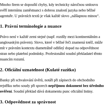
Mnoho firem se dopouští chyby, kdy technicky náročnou smlouvu
svěří internímu zaměstnanci s dobrou znalostí jazyka nebo běžné
agentuře. U právních textů je však každé slovo „nášlapnou minou“.
1. Právní terminologie a nuance
Právo není v každé zemi stejné (např. rozdíly mezi kontinentálním a
anglosaským právem). Slovo, které v běžné řeči znamená totéž, může
mít v právním kontextu diametrálně odlišný dopad na odpovědnost
stran nebo platební podmínky. Profesionální soudní překladatel těmto
nuancím rozumí.
2. Oficiální uznatelnost (Kulaté razítko)
Banky při schvalování úvěrů, notáři při zápisech do obchodního
rejstříku nebo soudy při sporech
nepřijmou dokument bez úředního
ověření
. Soudní překlad dává dokumentu punc oficiální listiny.
3. Odpovědnost za správnost