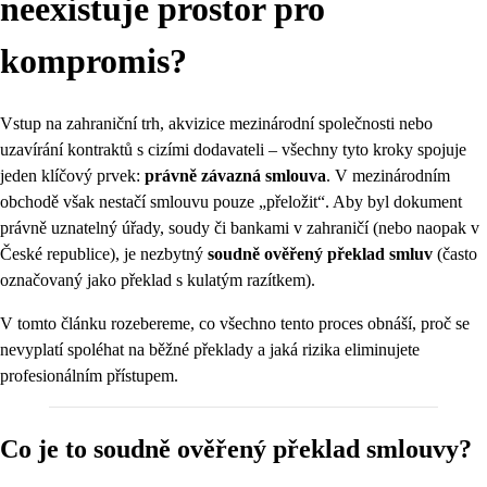
neexistuje prostor pro
kompromis?
Vstup na zahraniční trh, akvizice mezinárodní společnosti nebo
uzavírání kontraktů s cizími dodavateli – všechny tyto kroky spojuje
jeden klíčový prvek:
právně závazná smlouva
. V mezinárodním
obchodě však nestačí smlouvu pouze „přeložit“. Aby byl dokument
právně uznatelný úřady, soudy či bankami v zahraničí (nebo naopak v
České republice), je nezbytný
soudně ověřený překlad smluv
(často
označovaný jako překlad s kulatým razítkem).
V tomto článku rozebereme, co všechno tento proces obnáší, proč se
nevyplatí spoléhat na běžné překlady a jaká rizika eliminujete
profesionálním přístupem.
Co je to soudně ověřený překlad smlouvy?