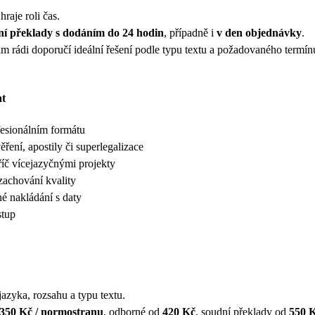
raje roli čas.
ní překlady s dodáním do 24 hodin
, případně i
v den objednávky
.
m rádi doporučí ideální řešení podle typu textu a požadovaného termín
at
fesionálním formátu
ení, apostily či superlegalizace
říč vícejazyčnými projekty
zachování kvality
é nakládání s daty
stup
jazyka, rozsahu a typu textu.
350 Kč / normostranu
, odborné od
420 Kč
, soudní překlady od
550 