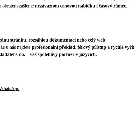
ám obratem zašleme
nezávaznou cenovou nabídku i časový rámec
.
ednu stránku, rozsáhlou dokumentaci nebo celý web
,
 že u nás najdete
profesionální překlad, férový přístup a rychlé vyří
ladatel s.r.o. – váš spolehlivý partner v jazycích
.
WhatsApp