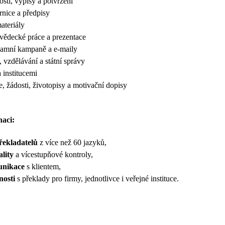
osti, výpisy a potvrzení
rnice a předpisy
ateriály
 vědecké práce a prezentace
klamní kampaně a e-maily
y, vzdělávání a státní správy
 institucemi
, žádosti, životopisy a motivační dopisy
naci:
řekladatelů
z více než 60 jazyků,
ality
a vícestupňové kontroly,
unikace
s klientem,
nosti
s překlady pro firmy, jednotlivce i veřejné instituce.