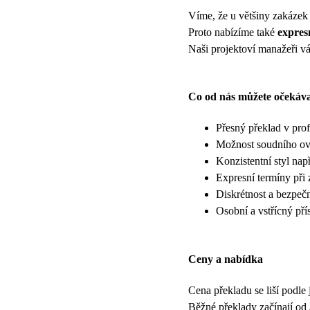
Víme, že u většiny zakázek h
Proto nabízíme také
expres
Naši projektoví manažeři vá
Co od nás můžete očekáv
Přesný překlad v pro
Možnost soudního ověř
Konzistentní styl nap
Expresní termíny při 
Diskrétnost a bezpečn
Osobní a vstřícný pří
Ceny a nabídka
Cena překladu se liší podle 
Běžné překlady začínají od