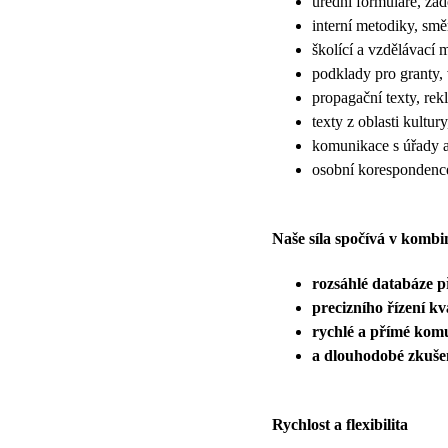
úřední formuláře, žád
interní metodiky, smě
školící a vzdělávací m
podklady pro granty,
propagační texty, re
texty z oblasti kultur
komunikace s úřady a
osobní korespondence
Naše síla spočívá v kombi
rozsáhlé databáze p
precizního řízení kv
rychlé a přímé kom
a dlouhodobé zkuše
Rychlost a flexibilita