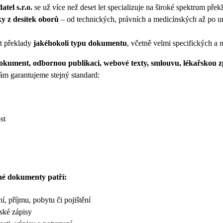
atel s.r.o.
se už více než deset let specializuje na široké spektrum přek
y z desítek oborů
– od technických, právních a medicínských až po u
t překlady
jakéhokoli typu dokumentu
, včetně velmi specifických a 
okument, odbornou publikaci, webové texty, smlouvu, lékařskou zp
ám garantujeme stejný standard:
st
ané dokumenty patří:
í, příjmu, pobytu či pojištění
řské zápisy