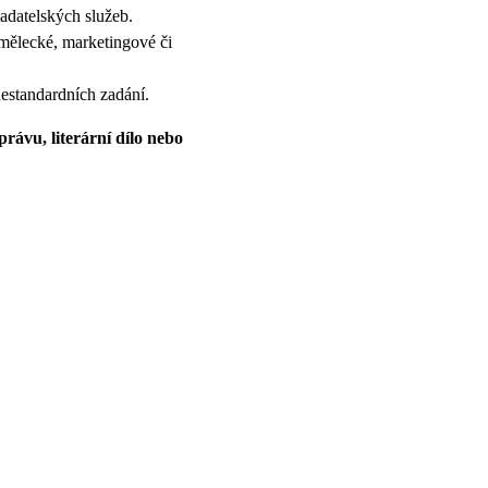
ladatelských služeb.
mělecké, marketingové či
nestandardních zadání.
rávu, literární dílo nebo