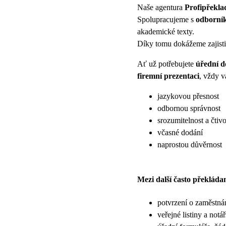
Naše agentura
Profipřeklad
Spolupracujeme s
odborník
akademické texty.
Díky tomu dokážeme zajisti
Ať už potřebujete
úřední d
firemní prezentaci
, vždy v
jazykovou přesnost
odbornou správnost
srozumitelnost a čtivo
včasné dodání
naprostou důvěrnost
Mezi další často překlád
potvrzení o zaměstnán
veřejné listiny a notá