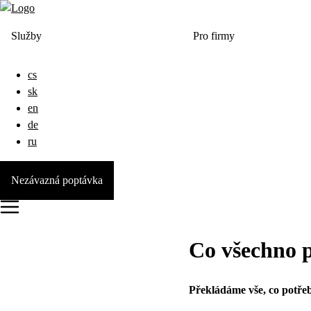
Služby
Pro firmy
cs
sk
en
de
ru
Nezávazná poptávka
Co všechno 
Překládáme vše, co potřeb