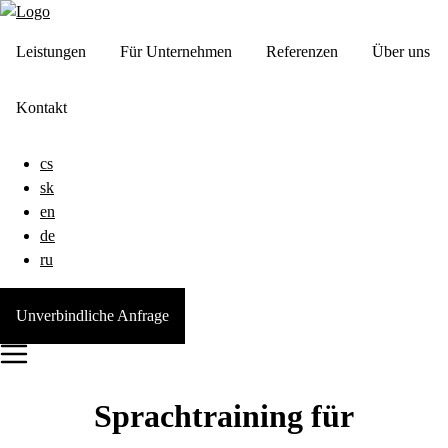
Leistungen
Für Unternehmen
Referenzen
Über uns
Kontakt
cs
sk
en
de
ru
Unverbindliche Anfrage
Sprachtraining für