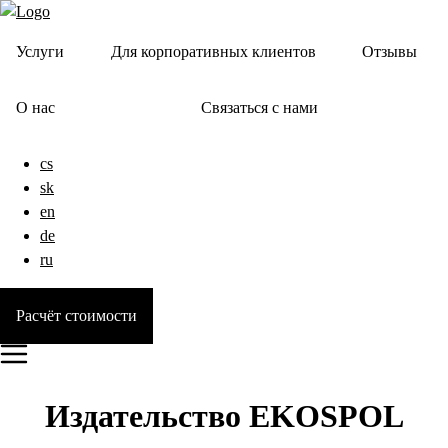
Услуги
Для корпоративных клиентов
Отзывы
О нас
Связаться с нами
cs
sk
en
de
ru
Расчёт стоимости
Издательство EKOSPOL