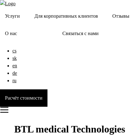
Услуги
Для корпоративных клиентов
Отзывы
О нас
Связаться с нами
cs
sk
en
de
ru
Расчёт стоимости
BTL medical Technologies