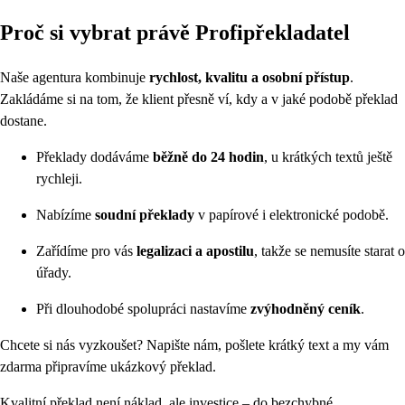
Proč si vybrat právě Profipřekladatel
Naše agentura kombinuje
rychlost, kvalitu a osobní přístup
.
Zakládáme si na tom, že klient přesně ví, kdy a v jaké podobě překlad
dostane.
Překlady dodáváme
běžně do 24 hodin
, u krátkých textů ještě
rychleji.
Nabízíme
soudní překlady
v papírové i elektronické podobě.
Zařídíme pro vás
legalizaci a apostilu
, takže se nemusíte starat o
úřady.
Při dlouhodobé spolupráci nastavíme
zvýhodněný ceník
.
Chcete si nás vyzkoušet? Napište nám, pošlete krátký text a my vám
zdarma připravíme ukázkový překlad.
Kvalitní překlad není náklad, ale investice – do bezchybné