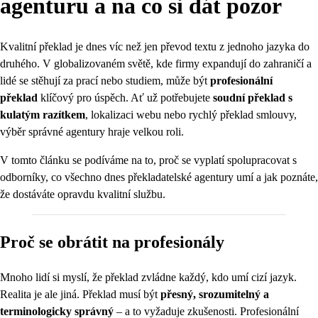
agenturu a na co si dát pozor
Kvalitní překlad je dnes víc než jen převod textu z jednoho jazyka do
druhého. V globalizovaném světě, kde firmy expandují do zahraničí a
lidé se stěhují za prací nebo studiem, může být
profesionální
překlad
klíčový pro úspěch. Ať už potřebujete
soudní překlad s
kulatým razítkem
, lokalizaci webu nebo rychlý překlad smlouvy,
výběr správné agentury hraje velkou roli.
V tomto článku se podíváme na to, proč se vyplatí spolupracovat s
odborníky, co všechno dnes překladatelské agentury umí a jak poznáte,
že dostáváte opravdu kvalitní službu.
Proč se obrátit na profesionály
Mnoho lidí si myslí, že překlad zvládne každý, kdo umí cizí jazyk.
Realita je ale jiná. Překlad musí být
přesný, srozumitelný a
terminologicky správný
– a to vyžaduje zkušenosti. Profesionální