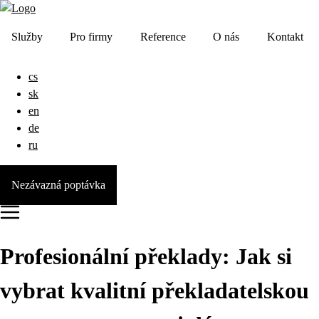
Služby
Pro firmy
Reference
O nás
Kontakt
cs
sk
en
de
ru
Nezávazná poptávka
Profesionální překlady: Jak si
vybrat kvalitní překladatelskou