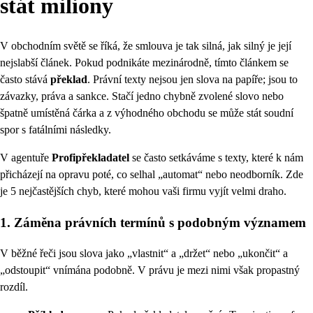
stát miliony
V obchodním světě se říká, že smlouva je tak silná, jak silný je její
nejslabší článek. Pokud podnikáte mezinárodně, tímto článkem se
často stává
překlad
. Právní texty nejsou jen slova na papíře; jsou to
závazky, práva a sankce. Stačí jedno chybně zvolené slovo nebo
špatně umístěná čárka a z výhodného obchodu se může stát soudní
spor s fatálními následky.
V agentuře
Profipřekladatel
se často setkáváme s texty, které k nám
přicházejí na opravu poté, co selhal „automat“ nebo neodborník. Zde
je 5 nejčastějších chyb, které mohou vaši firmu vyjít velmi draho.
1. Záměna právních termínů s podobným významem
V běžné řeči jsou slova jako „vlastnit“ a „držet“ nebo „ukončit“ a
„odstoupit“ vnímána podobně. V právu je mezi nimi však propastný
rozdíl.