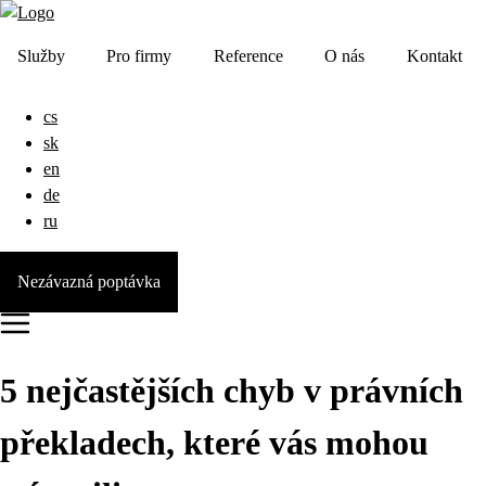
Služby
Pro firmy
Reference
O nás
Kontakt
cs
sk
en
de
ru
Nezávazná poptávka
5 nejčastějších chyb v právních
překladech, které vás mohou