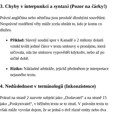
3. Chyby v interpunkci a syntaxi (Pozor na čárky!)
Právní angličtina nebo němčina jsou proslulé dlouhými souvětími.
Nesprávné rozdělení věty může zcela obrátit to, kdo je komu co
dlužen.
Příklad:
Slavný soudní spor v Kanadě o 2 miliony dolarů
vznikl kvůli jediné čárce v textu smlouvy o pronájmu, která
určovala, zda lze smlouvu vypovědět kdykoliv, nebo až po
určité době.
Riziko:
Nákladné arbitráže, jejichž předmětem je interpretace
nejasného textu.
4. Nedůslednost v terminologii (Inkonzistence)
Pokud na straně 2 nazvete subjekt jako „Dodavatel“ a na straně 15
jako „Poskytovatel“, v běžném textu se to ztratí. V právním textu to
však může vyvolat dojem, že se jedná o dvě různé entity nebo dva