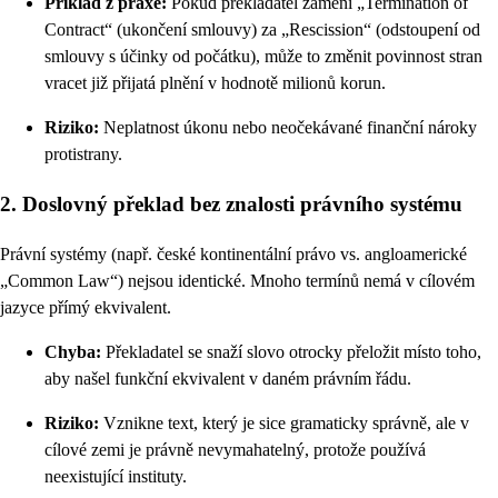
Příklad z praxe:
Pokud překladatel zamění „Termination of
Contract“ (ukončení smlouvy) za „Rescission“ (odstoupení od
smlouvy s účinky od počátku), může to změnit povinnost stran
vracet již přijatá plnění v hodnotě milionů korun.
Riziko:
Neplatnost úkonu nebo neočekávané finanční nároky
protistrany.
2. Doslovný překlad bez znalosti právního systému
Právní systémy (např. české kontinentální právo vs. angloamerické
„Common Law“) nejsou identické. Mnoho termínů nemá v cílovém
jazyce přímý ekvivalent.
Chyba:
Překladatel se snaží slovo otrocky přeložit místo toho,
aby našel funkční ekvivalent v daném právním řádu.
Riziko:
Vznikne text, který je sice gramaticky správně, ale v
cílové zemi je právně nevymahatelný, protože používá
neexistující instituty.