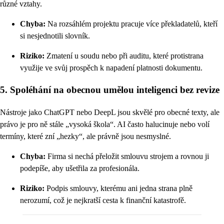
různé vztahy.
Chyba:
Na rozsáhlém projektu pracuje více překladatelů, kteří
si nesjednotili slovník.
Riziko:
Zmatení u soudu nebo při auditu, které protistrana
využije ve svůj prospěch k napadení platnosti dokumentu.
5. Spoléhání na obecnou umělou inteligenci bez revize
Nástroje jako ChatGPT nebo DeepL jsou skvělé pro obecné texty, ale
právo je pro ně stále „vysoká škola“. AI často halucinuje nebo volí
termíny, které zní „hezky“, ale právně jsou nesmyslné.
Chyba:
Firma si nechá přeložit smlouvu strojem a rovnou ji
podepíše, aby ušetřila za profesionála.
Riziko:
Podpis smlouvy, kterému ani jedna strana plně
nerozumí, což je nejkratší cesta k finanční katastrofě.