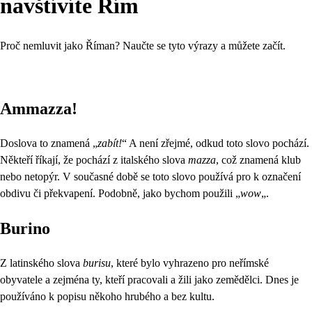
navštívíte Řím
Proč nemluvit jako Říman? Naučte se tyto výrazy a můžete začít.
Ammazza!
Doslova to znamená „
zabít!
“ A není zřejmé, odkud toto slovo pochází.
Někteří říkají, že pochází z italského slova
mazza
, což znamená klub
nebo netopýr. V současné době se toto slovo používá pro k označení
obdivu či překvapení. Podobně, jako bychom použili „
wow
„.
Burino
Z latinského slova
burisu
, které bylo vyhrazeno pro neřímské
obyvatele a zejména ty, kteří pracovali a žili jako zemědělci. Dnes je
používáno k popisu někoho hrubého a bez kultu.