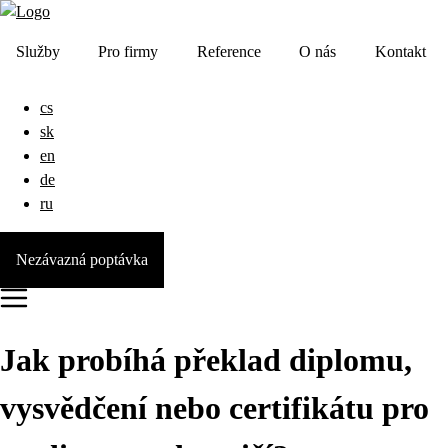
Služby
Pro firmy
Reference
O nás
Kontakt
cs
sk
en
de
ru
Nezávazná poptávka
Jak probíhá překlad diplomu,
vysvědčení nebo certifikátu pro