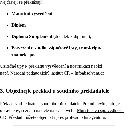
Nejčastěji se překládají:
Maturitní vysvědčení
Diplom
Diploma Supplement
(dodatek k diplomu),
Potvrzení o studiu
,
zápočtové listy
,
transkripty
známek
apod.
Užitečné tipy k překladu vysvědčení a nostrifikaci nabízí
např.
Národní pedagogický institut ČR – Infoabsolvent.cz
.
3. Objednejte překlad u soudního překladatele
Překlad si objednáte u soudního překladatele. Pokud nevíte, kdo je
oprávněný, seznam najdete např. na webu
Ministerstva spravedlnosti
ČR
. Překlad můžete objednat i přes profesionální agenturu.