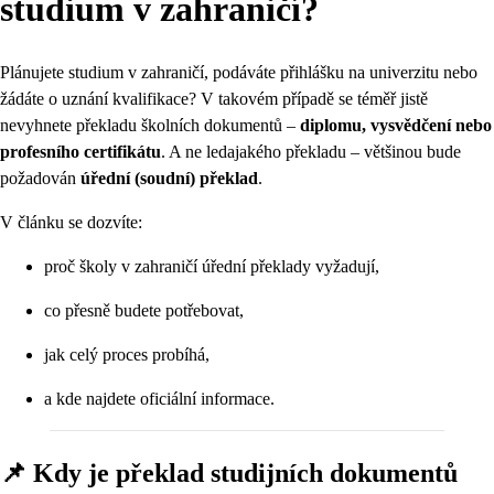
studium v zahraničí?
Plánujete studium v zahraničí, podáváte přihlášku na univerzitu nebo
žádáte o uznání kvalifikace? V takovém případě se téměř jistě
nevyhnete překladu školních dokumentů –
diplomu, vysvědčení nebo
profesního certifikátu
. A ne ledajakého překladu – většinou bude
požadován
úřední (soudní) překlad
.
V článku se dozvíte:
proč školy v zahraničí úřední překlady vyžadují,
co přesně budete potřebovat,
jak celý proces probíhá,
a kde najdete oficiální informace.
📌 Kdy je překlad studijních dokumentů