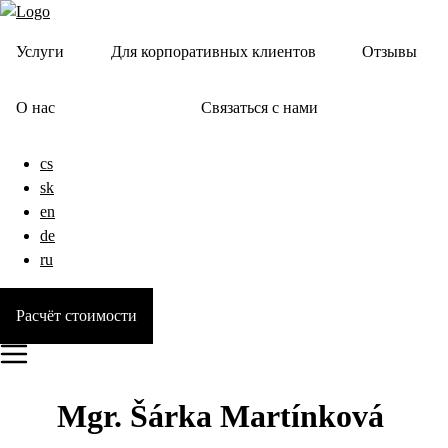
Услуги
Для корпоративных клиентов
Отзывы
О нас
Связаться с нами
cs
sk
en
de
ru
Расчёт стоимости
Mgr. Šárka Martínková